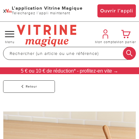
L’application Vitrine Magique
x
Ouvrir l’appli
Téléchargez l’appli maintenant
Changer
Menu
Mon compte
Mon panier
de
navigation
5 € ou 10 € de réduction* - profitez-en vite →
Retour