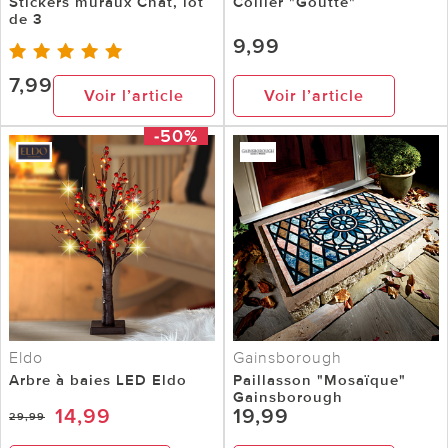
Stickers muraux Chat, lot
Collier "Goutte"
de 3
9,99
7,99
Voir l’article
Voir l’article
-50%
Eldo
Gainsborough
Arbre à baies LED Eldo
Paillasson "Mosaïque"
Gainsborough
14,99
19,99
29,99