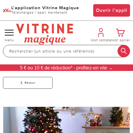
L’application Vitrine Magique
x
Ouvrir l’appli
Téléchargez l’appli maintenant
Changer
Menu
Mon compte
Mon panier
de
navigation
5 € ou 10 € de réduction* - profitez-en vite →
Retour