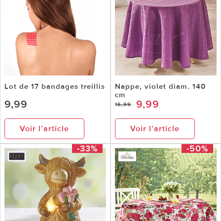
Lot de 17 bandages treillis
Nappe, violet diam. 140
cm
9,99
9,99
16,99
Voir l’article
Voir l’article
-33%
-50%