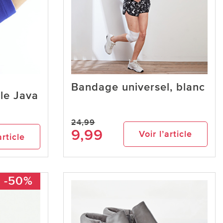
Bandage universel, blanc
le Java
24,99
9,99
Voir l’article
article
-50%