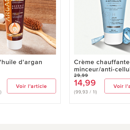
l'huile d'argan
Crème chauffante
minceur/anti-cellu
29,99
14,99
Voir l’article
Voir l’
)
(99,93 / 1l)