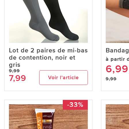
Lot de 2 paires de mi-bas
Bandag
de contention, noir et
à partir 
gris
6,99
9,99
7,99
Voir l’article
9,99
-33%