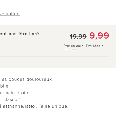
évaluation
9,99
eut pas être livré
19,99
Prix en euro, TVA légale
incluse
e les pouces douloureux
bile
u main droite
e classe 1
lasthanne/latex. Taille unique.