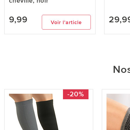
cheville, noir
9,99
29,9
Voir l’article
Nos
-20%