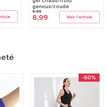
gel chaud/froid
genoux/coude
9,99
8,99
rticle
Voir l’article
heté
-60%