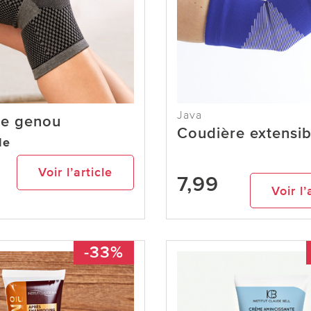
Java
e genou
Coudière extensib
de
Voir l’article
7,99
Voir l’
-33%