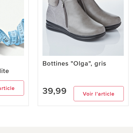
Bottines "Olga", gris
lite
article
39,99
Voir l’article