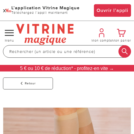
L’application Vitrine Magique
x
Ouvrir l’appli
Téléchargez l’appli maintenant
Changer
Menu
Mon compte
Mon panier
de
navigation
5 € ou 10 € de réduction* - profitez-en vite →
Retour