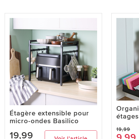
Organi
Étagère extensible pour
étages
micro-ondes Basilico
19,99
19,99
9,99
Voir l’article