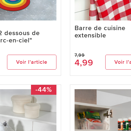
Barre de cuisine
2 dessous de
extensible
rc-en-ciel"
o
7,99
4,99
Voir l’article
Voir l’
-44%