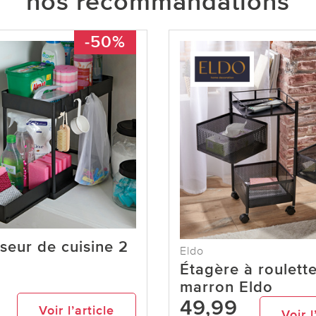
nos recommandations
-50%
seur de cuisine 2
Eldo
Étagère à roulette
marron Eldo
49,99
Voir l’article
Voir l