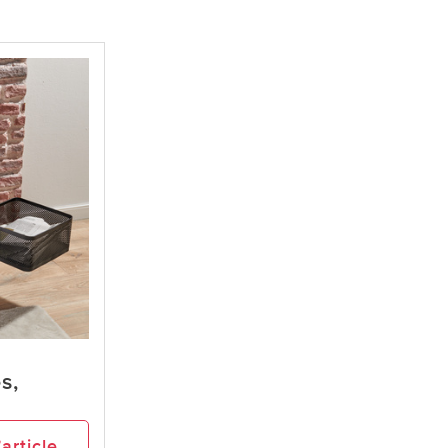
s,
’article