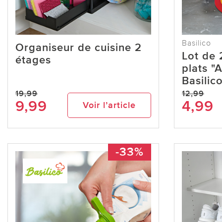
Basilico
Organiseur de cuisine 2
Lot de 
étages
plats "A
Basilic
19,99
12,99
9,99
4,99
Voir l’article
-33%