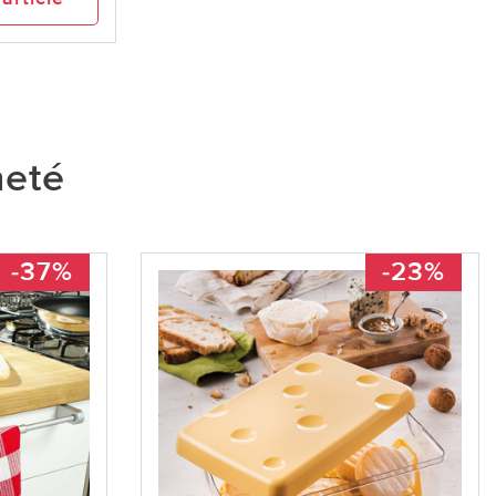
heté
-37%
-23%