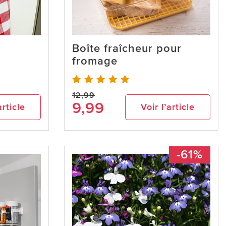
Boîte fraîcheur pour
fromage
12,99
9,99
article
Voir l’article
-61%