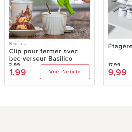
Basilico
Étagère
Clip pour fermer avec
bec verseur Basilico
2,99
17,99
1,99
9,99
Voir l’article