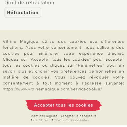
Droit de rétractation
Rétractation
Vitrine Magique utilise des cookies ave différentes
Paiement & Livraison
fonctions. Avec votre consentement, nous utilisons des
cookies pour améliorer votre expérience d'achat.
Cliquez sur "Accepter tous les cookies" pour accepter
À propos de nous
tous les cookies ou cliquez sur "Paramètres" pour en
savoir plus et choisir vos préférences personnelles en
matière de cookies. Vous pouvez révoquer votre
consentement à tout moment à l'adresse suivante:
Besoin d'aide?
https://www.vitrinemagique.com/servicecookie/
Mentions légales
|
CGV
|
Données & liberté
|
Vie privée & cookies
Accepter tous les cookies
Prix en Euro, TVA légale incluse
©2026 Vitrine Magique
Mentions légales
|
Accepter le nécessaire
Paramètres
|
Protection des données