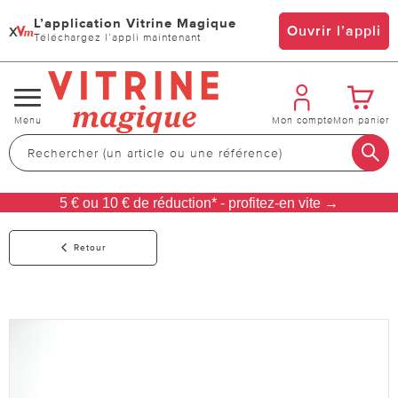
L’application Vitrine Magique
x
Ouvrir l’appli
Téléchargez l’appli maintenant
Changer
Menu
Mon compte
Mon panier
de
navigation
5 € ou 10 € de réduction* - profitez-en vite →
Retour