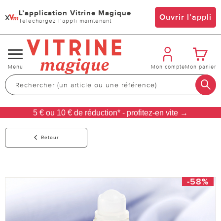
L’application Vitrine Magique
x
Ouvrir l’appli
Téléchargez l’appli maintenant
Changer
Menu
Mon compte
Mon panier
de
navigation
5 € ou 10 € de réduction* - profitez-en vite →
Retour
-58%