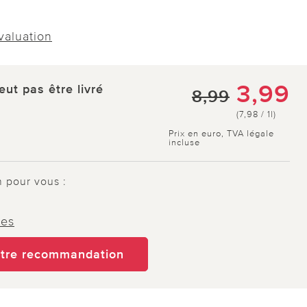
évaluation
3,99
eut pas être livré
8,99
(7,98 / 1l)
Prix en euro, TVA légale
incluse
n pour vous :
tes
otre recommandation