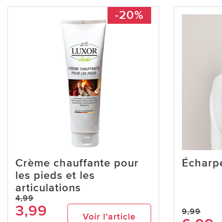
-20%
Crème chauffante pour
Écharpe
les pieds et les
articulations
4,99
3,99
9,99
Voir l’article