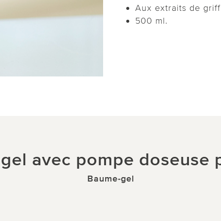
Aux extraits de grif
500 ml.
gel avec pompe doseuse p
Baume-gel