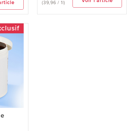
Voir l’article
article
(39,96 / 1l)
clusif
le