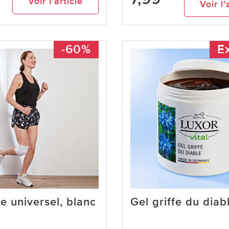
Voir l’article
Voir l’
-60%
Ex
 universel, blanc
Gel griffe du diab