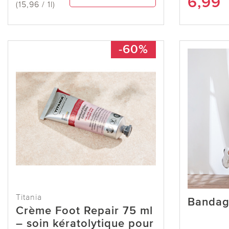
6,99
(15,96 / 1l)
-60%
Titania
Bandage
Crème Foot Repair 75 ml
– soin kératolytique pour