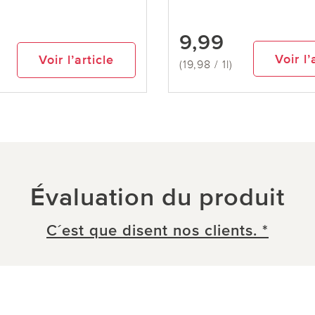
9,99
Voir l’
Voir l’article
(19,98 / 1l)
Évaluation du produit
C´est que disent nos clients. *