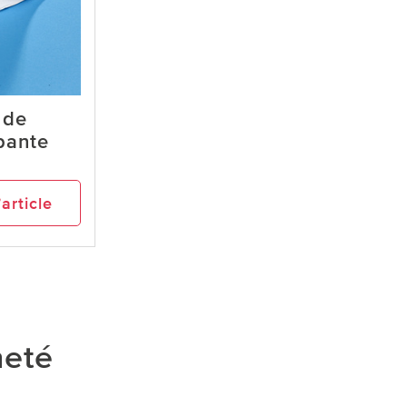
 de
pante
’article
heté