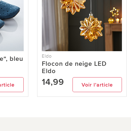
Eldo
e“, bleu
Flocon de neige LED
Eldo
14,99
article
Voir l’article