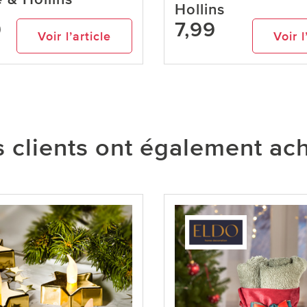
Hollins
9
7,99
Voir l’article
Voir l
 clients ont également ac