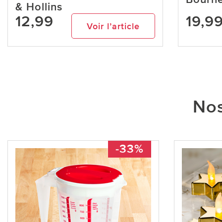
& Hollins
12,99
19,9
Voir l’article
Nos
-33%