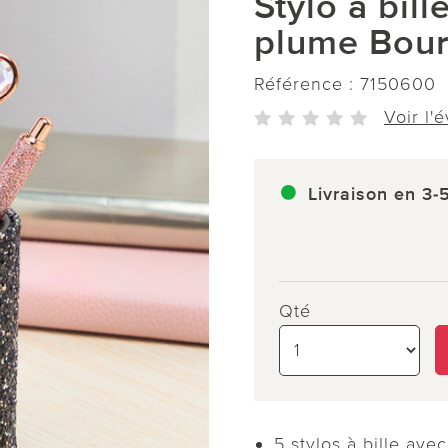
Stylo à bill
plume Bour
Référence :
7150600
Voir l'
Livraison en 3-
Qté
5 stylos à bille ave