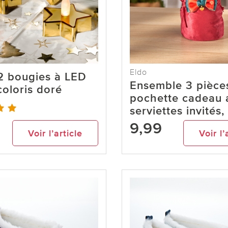
Eldo
2 bougies à LED
Ensemble 3 pièces
 coloris doré
pochette cadeau 
serviettes invités
9,99
Voir l’article
Voir l’