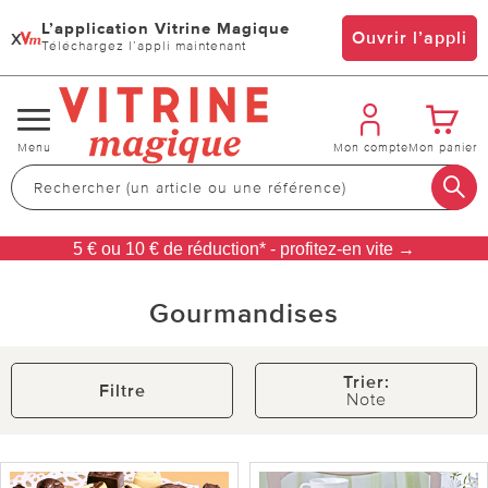
L’application Vitrine Magique
x
Ouvrir l’appli
Téléchargez l’appli maintenant
Changer
Menu
Mon compte
Mon panier
de
navigation
5 € ou 10 € de réduction* - profitez-en vite →
Gourmandises
Trier:
Filtre
Note