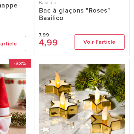
Basilico
 nappe
Bac à glaçons "Roses"
Basilico
7,99
4,99
Voir l’article
’article
-33%