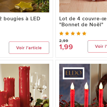
2 bougies à LED
Lot de 4 couvre-œ
"Bonnet de Noël"
2,99
1,99
Voir l
Voir l’article