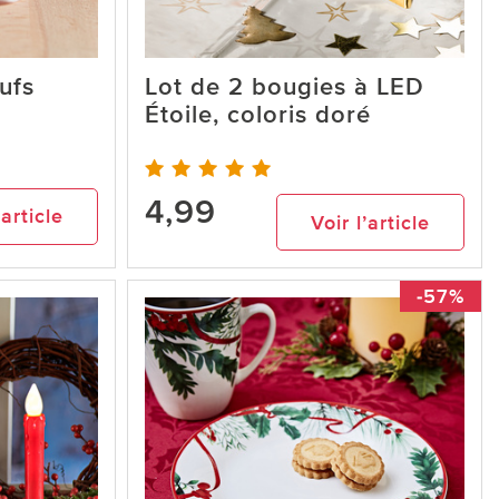
ufs
Lot de 2 bougies à LED
Étoile, coloris doré
4,99
’article
Voir l’article
-57%