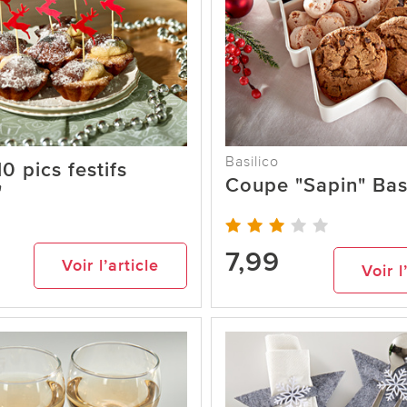
Basilico
0 pics festifs
Coupe "Sapin" Bas
"
7,99
Voir l’article
Voir l