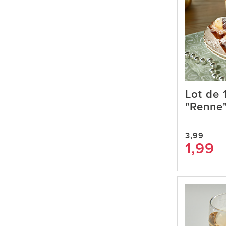
Lot de 1
"Renne
3,99
1,99