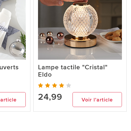
uverts
Lampe tactile "Cristal"
Eldo
24,99
’article
Voir l’article