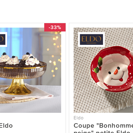
-33%
Eldo
Eldo
Coupe "Bonhomm