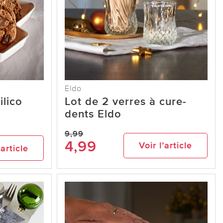
Eldo
ilico
Lot de 2 verres à cure-
dents Eldo
9,99
4,99
Voir l’article
’article