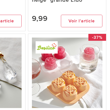
neige" grande Eldo
9,99
’article
Voir l’article
-37%