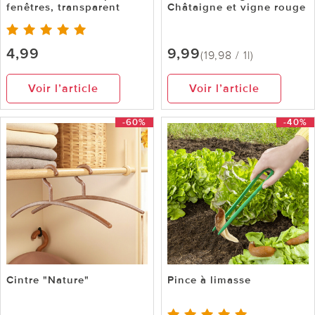
fenêtres, transparent
Châtaigne et vigne rouge
4,99
9,99
(19,98 / 1l)
Voir l’article
Voir l’article
-60%
-40%
Cintre "Nature"
Pince à limasse