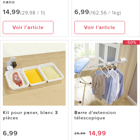
nano
14,99
6,99
(29,98 / 1l)
(162,56 / 1kg)
Voir l’article
Voir l’article
-50%
Kit pour paner, blanc 3
Barre d'extension
pièces
télescopique
6,99
14,99
29,99