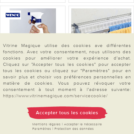
Vitrine Magique utilise des cookies ave différentes
fonctions. Avec votre consentement, nous utilisons des
cookies pour améliorer votre expérience d'achat.
Cliquez sur "Accepter tous les cookies" pour accepter
tous les cookies ou cliquez sur "Paramètres" pour en
Wenko
Séchoir pour radiateur, 2
savoir plus et choisir vos préférences personnelles en
Répulsif araignées Wenko
rangées
matière de cookies. Vous pouvez révoquer votre
consentement à tout moment à l'adresse suivante:
9,99
19,99
(19,98 / 1l)
https://www.vitrinemagique.com/servicecookie/
Voir l’article
Voir l’article
Accepter tous les cookies
Mentions légales
|
Accepter le nécessaire
Paramètres
|
Protection des données