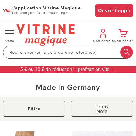
L’application Vitrine Magique
x
Ouvrir l’appli
Téléchargez l’appli maintenant
Changer
Menu
Mon compte
Mon panier
de
navigation
5 € ou 10 € de réduction* - profitez-en vite →
Made in Germany
Trier:
Filtre
Note