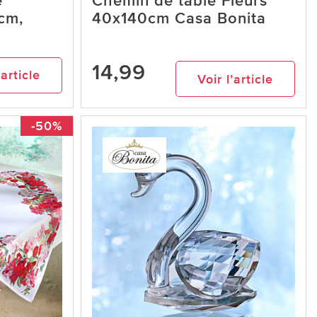
e
Chemin de table Fleurs
 cm,
40x140cm Casa Bonita
14,99
’article
Voir l’article
-50%