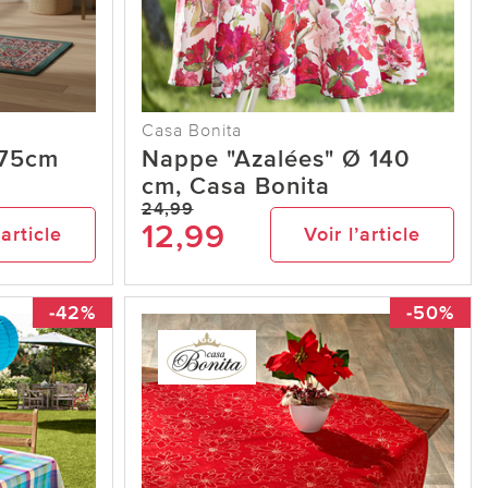
Casa Bonita
x75cm
Nappe "Azalées" Ø 140
cm, Casa Bonita
24,99
12,99
’article
Voir l’article
-42%
-50%