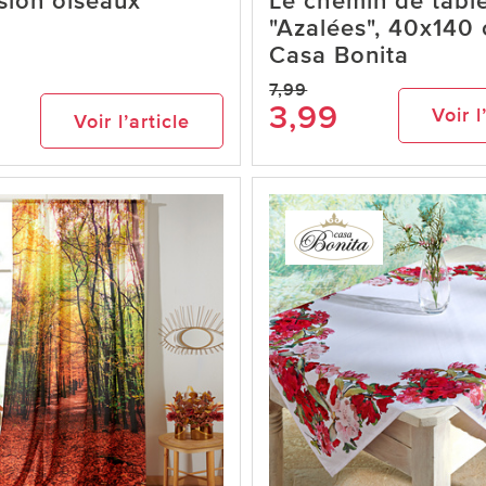
sion oiseaux
Le chemin de tabl
"Azalées", 40x140
Casa Bonita
7,99
3,99
Voir l
Voir l’article