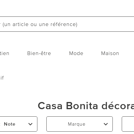
tien
Bien-être
Mode
Maison
if
Casa Bonita décora
:
Note
Marque