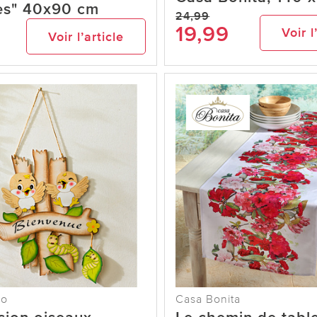
es" 40x90 cm
24,99
19,99
Voir l
Voir l’article
co
Casa Bonita