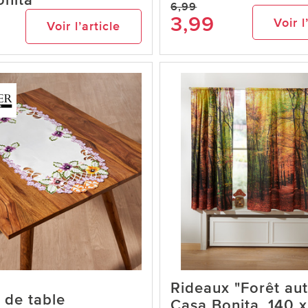
onita
6,99
3,99
Voir l
Voir l’article
Rideaux "Forêt au
 de table
Casa Bonita, 140 