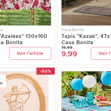
ta
Casa Bonita
"Azalées" 130x160
Tapis "Kazak", 47
a Bonita
Casa Bonita
19,99
9,99
Voir l’article
Voir l
-50%