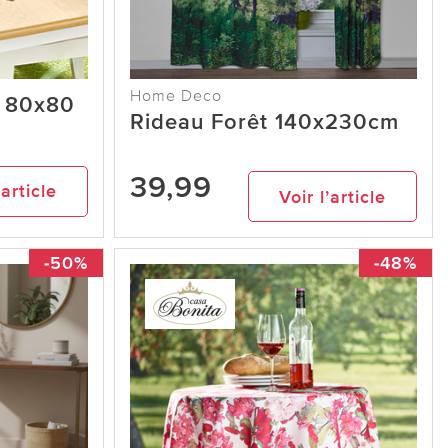
Home Deco
e 80x80
Rideau Forêt 140x230cm
39,99
’article
Voir l’article
-50%
-48%