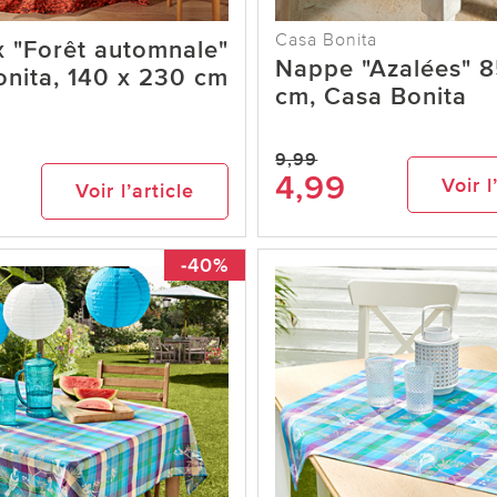
Casa Bonita
 "Forêt automnale"
Nappe "Azalées" 
nita, 140 x 230 cm
cm, Casa Bonita
9,99
9
4,99
Voir l
Voir l’article
-40%