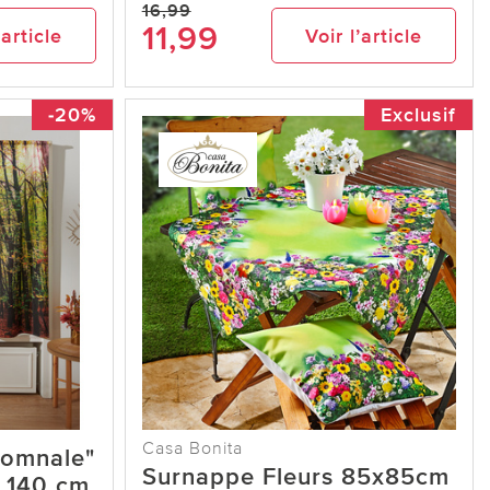
16,99
11,99
’article
Voir l’article
-20%
Exclusif
Casa Bonita
tomnale"
Surnappe Fleurs 85x85cm
x 140 cm