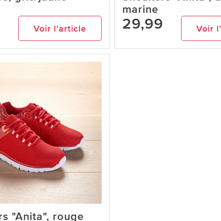
marine
9
29,99
Voir l’article
Voir l
s "Anita", rouge