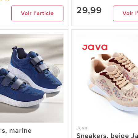
9
29,99
Voir l’article
Voir l
Java
s, marine
Sneakers, beige J