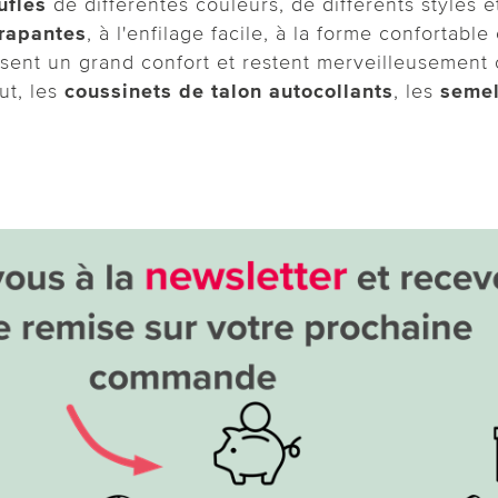
ufles
de différentes couleurs, de différents styles 
rapantes
, à l'enfilage facile, à la forme confortabl
tissent un grand confort et restent merveilleuseme
ut, les
coussinets de talon autocollants
, les
semel