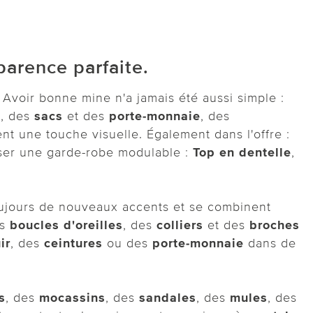
arence parfaite.
 Avoir bonne mine n'a jamais été aussi simple :
s, des
sacs
et des
porte-monnaie
, des
nt une touche visuelle. Également dans l'offre :
oser une garde-robe modulable :
Top en dentelle
,
toujours de nouveaux accents et se combinent
es
boucles d'oreilles
, des
colliers
et des
broches
ir
, des
ceintures
ou des
porte-monnaie
dans de
s
, des
mocassins
, des
sandales
, des
mules
, des