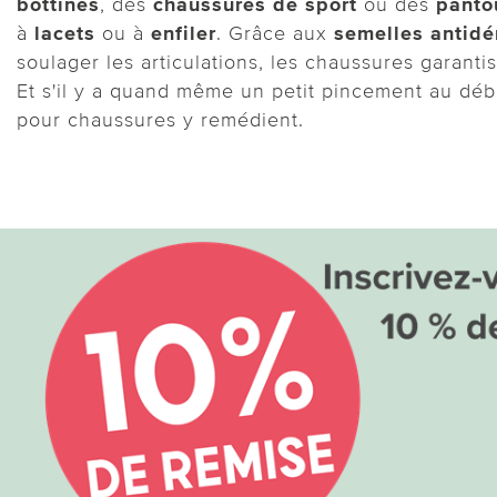
bottines
, des
chaussures de sport
ou des
panto
à
lacets
ou à
enfiler
. Grâce aux
semelles antidé
soulager les articulations, les chaussures garan
Et s'il y a quand même un petit pincement au déb
pour chaussures y remédient.