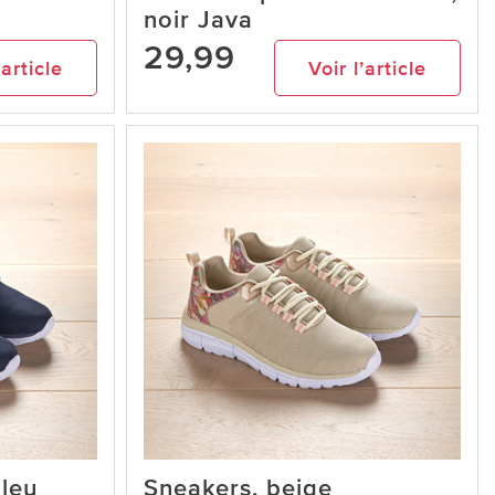
noir Java
29,99
’article
Voir l’article
bleu
Sneakers, beige