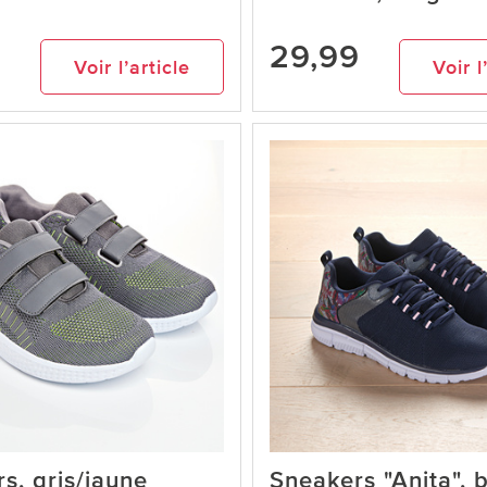
9
29,99
Voir l’article
Voir l
s, gris/jaune
Sneakers "Anita", 