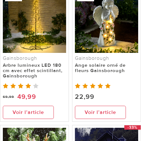
Gainsborough
Gainsborough
Arbre lumineux LED 180
Ange solaire orné de
cm avec effet scintillant,
fleurs Gainsborough
Gainsborough
49,99
22,99
69,99
Voir l’article
Voir l’article
-33%