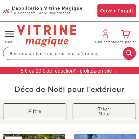
L’application Vitrine Magique
x
Ouvrir l’appli
Téléchargez l’appli maintenant
Changer
Menu
Mon compte
Mon panier
de
navigation
5 € ou 10 € de réduction* - profitez-en vite →
Déco de Noël pour l'extérieur
Trier:
Filtre
Note