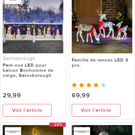
Gainsborough
Famille de rennes LED 3
Pare-vue LED pour
pcs.
balcon Bonhomme de
neige, Gainsborough
29,99
69,99
Voir l’article
Voir l’article
-28%