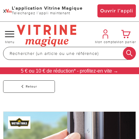
L’application Vitrine Magique
x
Ouvrir l’appli
Téléchargez l’appli maintenant
Changer
Menu
Mon compte
Mon panier
de
navigation
5 € ou 10 € de réduction* - profitez-en vite →
Retour