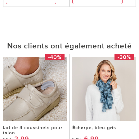
Nos clients ont également acheté
-40%
-30%
Lot de 4 coussinets pour
Écharpe, bleu-gris
talon
2,99
6,99
4,99
9,99