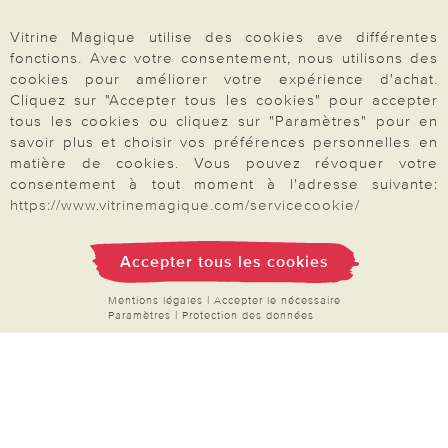
Inscription Newsletter
Demande de catalogue
Vitrine Magique utilise des cookies ave différentes
fonctions. Avec votre consentement, nous utilisons des
Données personnelles
cookies pour améliorer votre expérience d'achat.
Droit de rétractation
Cliquez sur "Accepter tous les cookies" pour accepter
tous les cookies ou cliquez sur "Paramètres" pour en
Rétractation
savoir plus et choisir vos préférences personnelles en
matière de cookies. Vous pouvez révoquer votre
consentement à tout moment à l'adresse suivante:
https://www.vitrinemagique.com/servicecookie/
Paiement & Livraison
Accepter tous les cookies
Mentions légales
|
Accepter le nécessaire
À propos de nous
Paramètres
|
Protection des données
Besoin d'aide?