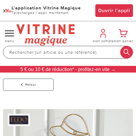
L’application Vitrine Magique
x
Ouvrir l’appli
Téléchargez l’appli maintenant
Changer
Menu
Mon compte
Mon panier
de
navigation
5 € ou 10 € de réduction* - profitez-en vite →
Retour