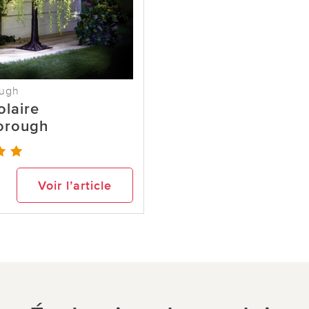
ough
olaire
orough
9
Voir l’article