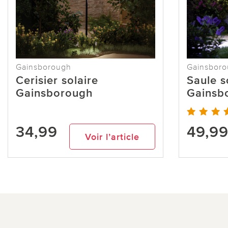
Gainsborough
Gainsbor
Cerisier solaire
Saule s
Gainsborough
Gainsb
34,99
49,9
Voir l’article