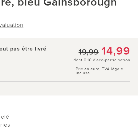
ire, bleu Gainsborough
évaluation
14,99
eut pas être livré
19,99
dont 0,10 d'eco-participation
Prix en euro, TVA légale
incluse
uelé
ries