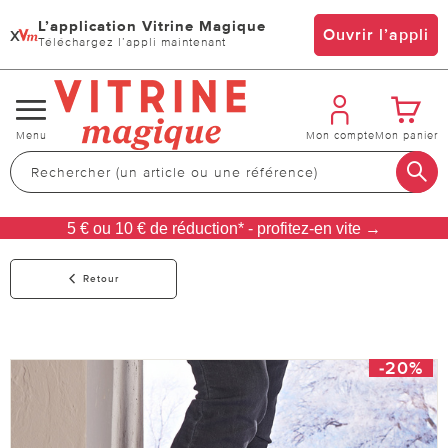
L’application Vitrine Magique
x
Ouvrir l’appli
Téléchargez l’appli maintenant
Changer
Menu
Mon compte
Mon panier
de
navigation
5 € ou 10 € de réduction* - profitez-en vite →
Retour
-20%