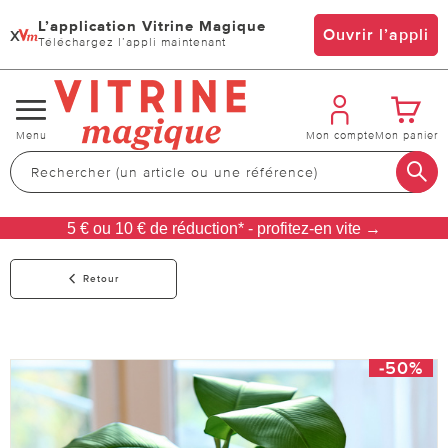
L’application Vitrine Magique
x
Ouvrir l’appli
Téléchargez l’appli maintenant
Changer
Menu
Mon compte
Mon panier
de
navigation
5 € ou 10 € de réduction* - profitez-en vite →
Retour
-50%