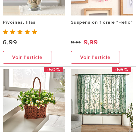
Pivoines, lilas
Suspension florale "Hello"
6,99
9,99
19,99
Voir l’article
Voir l’article
-50%
-66%