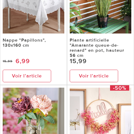
Nappe "Papillons",
Plante artificielle
130x160 cm
"Amarante queue-de-
renard" en pot, hauteur
56 cm
6,99
15,99
15,99
Voir l’article
Voir l’article
-50%