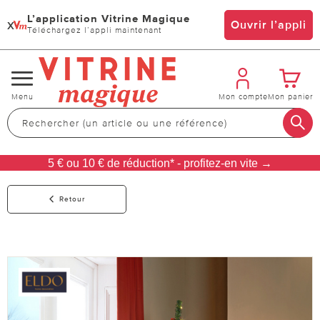
L’application Vitrine Magique
x
Ouvrir l’appli
Téléchargez l’appli maintenant
Changer
Menu
Mon compte
Mon panier
de
navigation
5 € ou 10 € de réduction* - profitez-en vite →
Retour