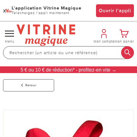
L’application Vitrine Magique
x
Ouvrir l’appli
Téléchargez l’appli maintenant
Changer
Menu
Mon compte
Mon panier
de
navigation
5 € ou 10 € de réduction* - profitez-en vite →
Retour