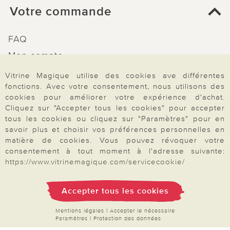
Votre commande
FAQ
Mon compte
Inscription Newsletter
Vitrine Magique utilise des cookies ave différentes
fonctions. Avec votre consentement, nous utilisons des
Demande de catalogue
cookies pour améliorer votre expérience d'achat.
Données personnelles
Cliquez sur "Accepter tous les cookies" pour accepter
tous les cookies ou cliquez sur "Paramètres" pour en
Droit de rétractation
savoir plus et choisir vos préférences personnelles en
Rétractation
matière de cookies. Vous pouvez révoquer votre
consentement à tout moment à l'adresse suivante:
https://www.vitrinemagique.com/servicecookie/
Accepter tous les cookies
Paiement & Livraison
Mentions légales
|
Accepter le nécessaire
Paramètres
|
Protection des données