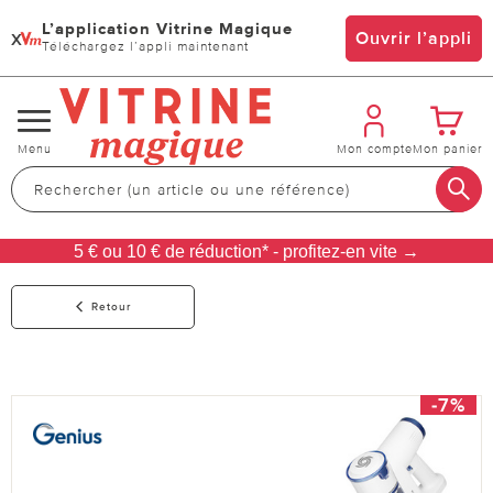
L’application Vitrine Magique
x
Ouvrir l’appli
Téléchargez l’appli maintenant
Changer
Menu
Mon compte
Mon panier
de
navigation
5 € ou 10 € de réduction* - profitez-en vite →
Retour
-7%