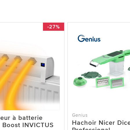
-27%
Genius
teur à batterie
Hachoir Nicer Dic
 Boost INVICTUS