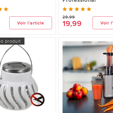
Professional
29,99
9
19,99
Voir l’article
Voir l
éo produit