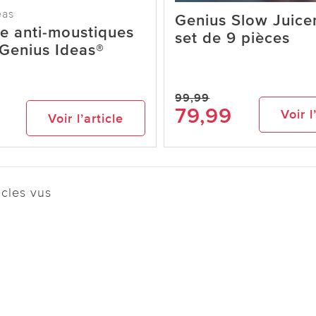
eas
Genius Slow Juicer
e anti-moustiques
set de 9 pièces
 Genius Ideas®
99,99
79,99
Voir l
Voir l’article
cles vus