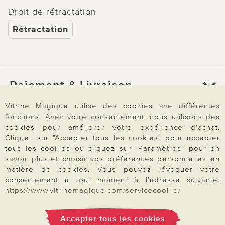
Droit de rétractation
Rétractation
Paiement & Livraison
Vitrine Magique utilise des cookies ave différentes
fonctions. Avec votre consentement, nous utilisons des
À propos de nous
cookies pour améliorer votre expérience d'achat.
Cliquez sur "Accepter tous les cookies" pour accepter
tous les cookies ou cliquez sur "Paramètres" pour en
Besoin d'aide?
savoir plus et choisir vos préférences personnelles en
matière de cookies. Vous pouvez révoquer votre
consentement à tout moment à l'adresse suivante:
https://www.vitrinemagique.com/servicecookie/
Mentions légales
|
CGV
|
Données & liberté
|
Vie privée & cookies
Prix en Euro, TVA légale incluse
©2026 Vitrine Magique
Accepter tous les cookies