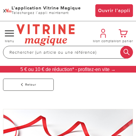
L’application Vitrine Magique
x
Ouvrir l’appli
Téléchargez l’appli maintenant
Changer
Menu
Mon compte
Mon panier
de
navigation
5 € ou 10 € de réduction* - profitez-en vite →
Retour