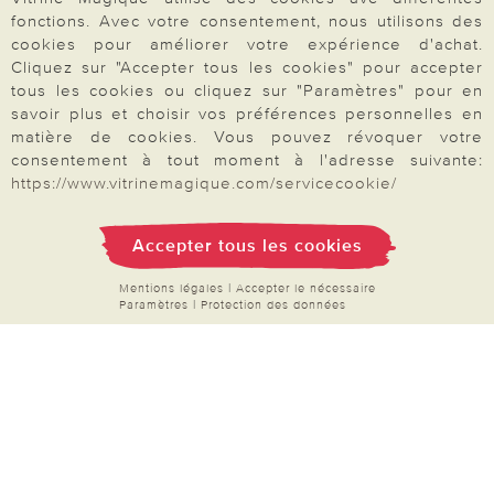
fonctions. Avec votre consentement, nous utilisons des
cookies pour améliorer votre expérience d'achat.
Votre commande
Cliquez sur "Accepter tous les cookies" pour accepter
tous les cookies ou cliquez sur "Paramètres" pour en
savoir plus et choisir vos préférences personnelles en
FAQ
matière de cookies. Vous pouvez révoquer votre
consentement à tout moment à l'adresse suivante:
Mon compte
https://www.vitrinemagique.com/servicecookie/
Inscription Newsletter
Demande de catalogue
Accepter tous les cookies
Données personnelles
Mentions légales
|
Accepter le nécessaire
Droit de rétractation
Paramètres
|
Protection des données
Rétractation
Paiement & Livraison