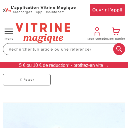
L’application Vitrine Magique
x
Ouvrir l’appli
Téléchargez l’appli maintenant
Changer
Menu
Mon compte
Mon panier
de
navigation
5 € ou 10 € de réduction* - profitez-en vite →
Retour