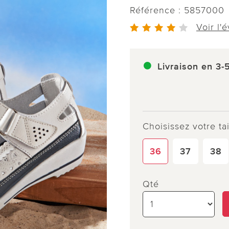
Référence :
5857000
Voir l'
Livraison en 3-
Choisissez votre tai
36
37
38
Qté