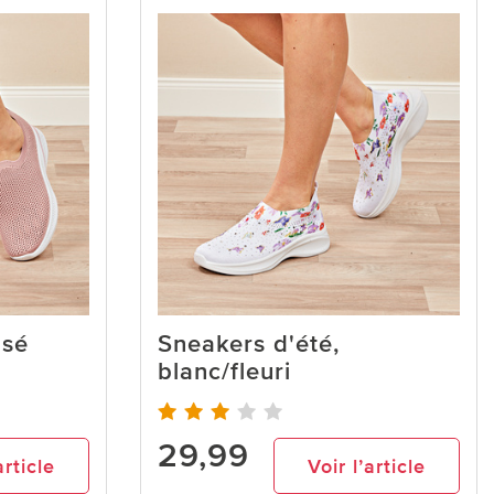
osé
Sneakers d'été,
blanc/fleuri
29,99
article
Voir l’article