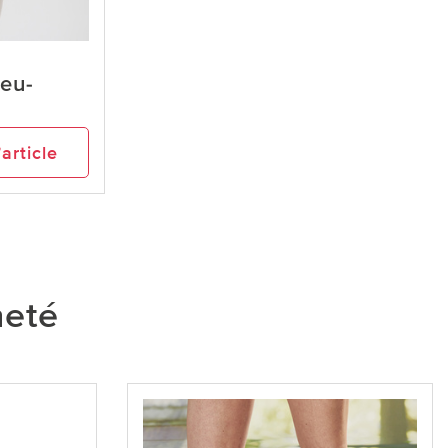
leu-
’article
heté