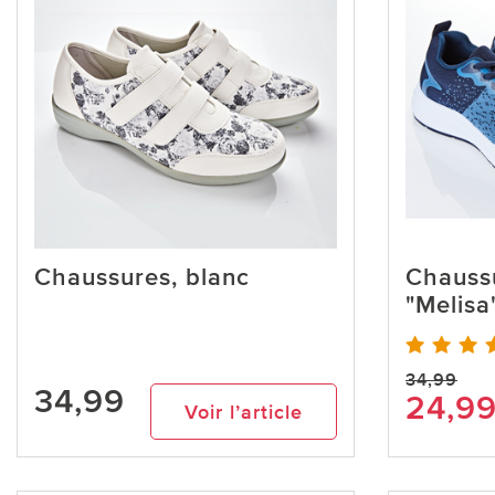
Chaussures, blanc
Chauss
"Melisa"
34,99
34,99
24,9
Voir l’article