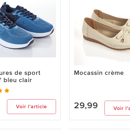
ures de sport
Mocassin crème
 bleu clair
29,99
9
Voir l’article
Voir l’