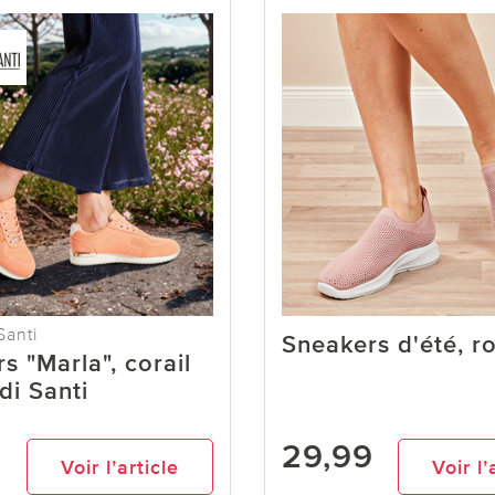
Santi
Sneakers d'été, r
s "Marla", corail
di Santi
9
29,99
Voir l’article
Voir l’