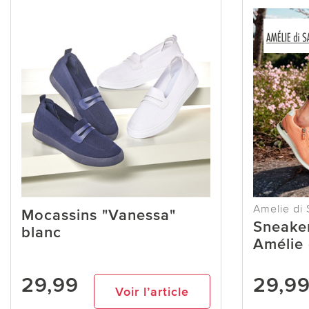
Amelie di 
Mocassins "Vanessa"
Sneaker
blanc
Amélie 
29,99
29,9
Voir l’article