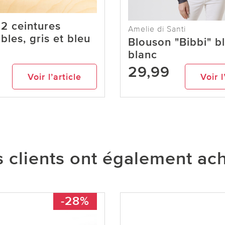
 2 ceintures
Amelie di Santi
bles, gris et bleu
Blouson "Bibbi" b
blanc
29,99
Voir l’article
Voir l
 clients ont également ac
-28%