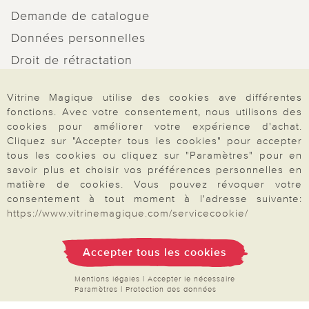
Demande de catalogue
Données personnelles
Droit de rétractation
Rétractation
Vitrine Magique utilise des cookies ave différentes
fonctions. Avec votre consentement, nous utilisons des
cookies pour améliorer votre expérience d'achat.
Cliquez sur "Accepter tous les cookies" pour accepter
tous les cookies ou cliquez sur "Paramètres" pour en
Paiement & Livraison
savoir plus et choisir vos préférences personnelles en
matière de cookies. Vous pouvez révoquer votre
consentement à tout moment à l'adresse suivante:
À propos de nous
https://www.vitrinemagique.com/servicecookie/
Accepter tous les cookies
Besoin d'aide?
Mentions légales
|
Accepter le nécessaire
Paramètres
|
Protection des données
Mentions légales
|
CGV
|
Données & liberté
|
Vie privée & cookies