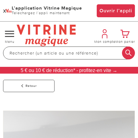
L’application Vitrine Magique
x
Ouvrir l’appli
Téléchargez l’appli maintenant
Changer
Menu
Mon compte
Mon panier
de
navigation
5 € ou 10 € de réduction* - profitez-en vite →
Retour