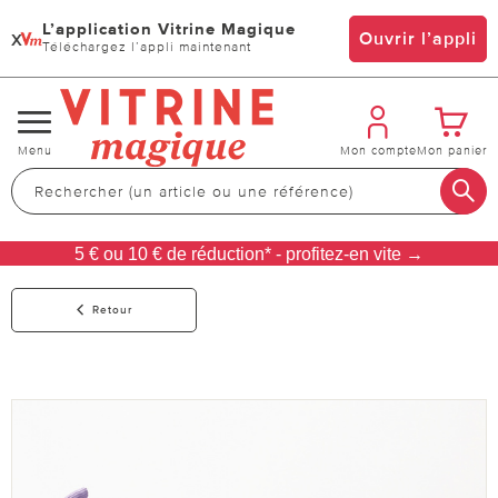
L’application Vitrine Magique
x
Ouvrir l’appli
Téléchargez l’appli maintenant
Changer
Menu
Mon compte
Mon panier
de
navigation
5 € ou 10 € de réduction* - profitez-en vite →
Retour