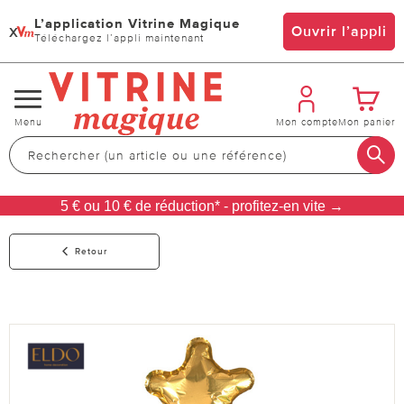
L’application Vitrine Magique
x
Ouvrir l’appli
Téléchargez l’appli maintenant
Changer
Menu
Mon compte
Mon panier
de
navigation
5 € ou 10 € de réduction* - profitez-en vite →
Retour