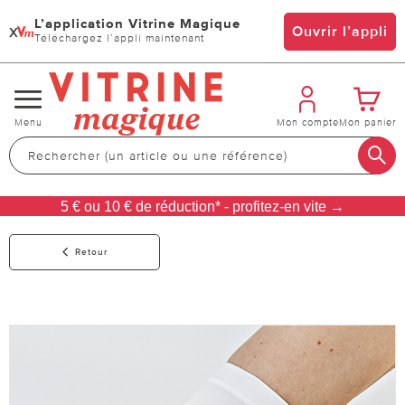
L’application Vitrine Magique
x
Ouvrir l’appli
Téléchargez l’appli maintenant
Changer
Menu
Mon compte
Mon panier
de
navigation
5 € ou 10 € de réduction* - profitez-en vite →
Retour