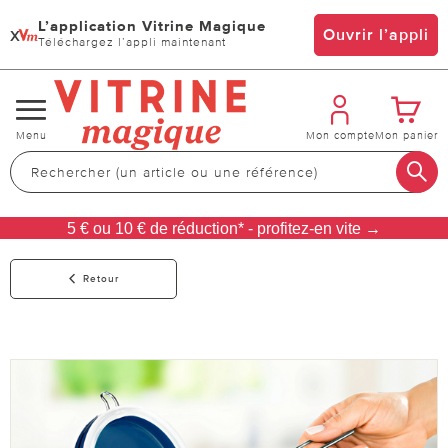
L’application Vitrine Magique
x
Ouvrir l’appli
Téléchargez l’appli maintenant
Changer
Menu
Mon compte
Mon panier
de
navigation
5 € ou 10 € de réduction* - profitez-en vite →
Retour