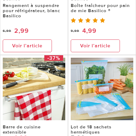
Rangement à suspendre
Boîte fraîcheur pour pain
pour réfrigérateur, blanc
de mie Basilico ®
Basilico
2,99
4,99
6,99
9,99
Voir l’article
Voir l’article
-37%
Barre de cuisine
Lot de 18 sachets
extensible
hermétiques