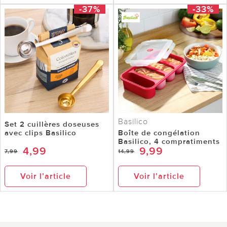
-37%
-33%
Basilico
Set 2 cuillères doseuses
avec clips Basilico
Boîte de congélation
Basilico, 4 compratiments
4,99
9,99
7,99
14,99
Voir l’article
Voir l’article