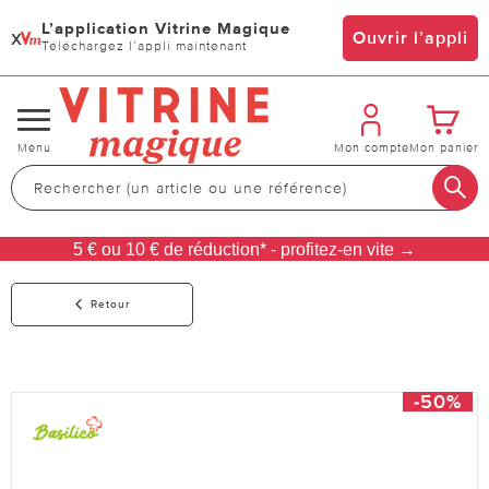
L’application Vitrine Magique
x
Ouvrir l’appli
Téléchargez l’appli maintenant
Changer
Menu
Mon compte
Mon panier
de
navigation
5 € ou 10 € de réduction* - profitez-en vite →
Retour
-50%