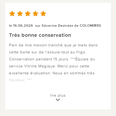
le 16.06.2026
sur Séverine Destréez de COLOMIERS
Très bonne conservation
Pain de mie maison tranché que je mets dans
cette boite sur de l'essuie-tout au frigo.
Conservation pendant 15 jours. ***Équipe du
service Vitrine Magique: Merci pour cette
excellente évaluation. Nous en sommes très
heureux. ***
lire plus
0 sur 0 ont trouvé cette évaluation utile.
utile
pas utile