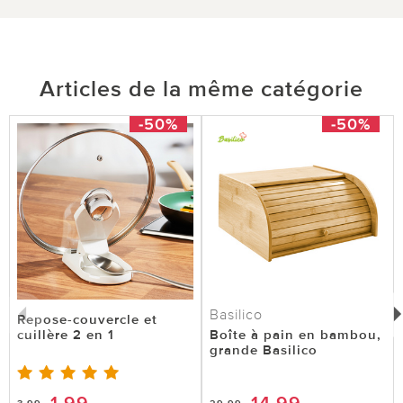
Articles de la même catégorie
le 08.06.2026
sur Joelle DEVEZA de Mulhouse
-50%
-50%
Pratique
***** / ***Équipe du service Vitrine Magique: Merci
beaucoup pour votre évaluation ! Nous vous
souhaitons beaucoup de plaisir avec ce produit.
***
0 sur 0 ont trouvé cette évaluation utile.
Basilico
Repose-couvercle et
cuillère 2 en 1
Boîte à pain en bambou,
utile
pas utile
grande Basilico