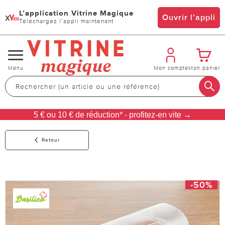
L’application Vitrine Magique
x
Ouvrir l’appli
Téléchargez l’appli maintenant
Changer
Menu
Mon compte
Mon panier
de
navigation
5 € ou 10 € de réduction* - profitez-en vite →
Retour
-50%