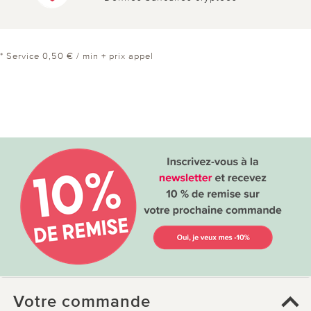
* Service 0,50 € / min + prix appel
le 30.07.2025
sur Viviane Thorel de La Chapelle
Montlinatd
Efficace
très pratique - mise en service de suite -
4 sur 5 ont trouvé cette évaluation utile.
utile
pas utile
Votre commande