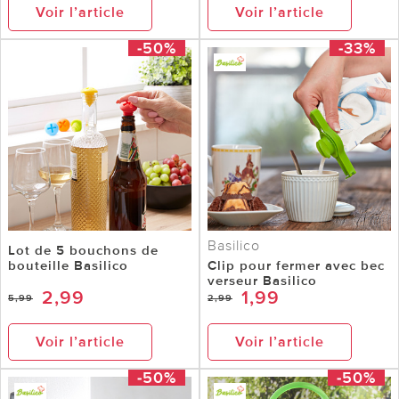
Voir l’article
Voir l’article
-50%
-33%
Basilico
Lot de 5 bouchons de
bouteille Basilico
Clip pour fermer avec bec
verseur Basilico
2,99
1,99
5,99
2,99
Voir l’article
Voir l’article
-50%
-50%