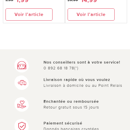
1,99
14,99
3,99
29,99
Voir l’article
Voir l’article
le 20.03.2026
sur KIRCHSTETTER de Châlons-en-
Champagne
Boîte pour pain de mie
Très belle boîte, de qualité et efficace utilisation
immédiate ***Équipe du service Vitrine Magique:
Merci beaucoup pour votre gentil commentaire.
Nos conseillers sont à votre service!
0 892 68 18 78(*)
Nous sommes ravis que la boîte à pain de mie
vous plaise autant et que sa finition soignée vous
Livraison rapide où vous voulez
ait convaincu. Nous vous souhaitons de continuer
Livraison à domicile ou au Point Relais
à en profiter pleinement.***
Enchantée ou remboursée
Retour gratuit sous 15 jours
0 sur 0 ont trouvé cette évaluation utile.
Paiement sécurisé
utile
pas utile
Donnés bancaires cryptées