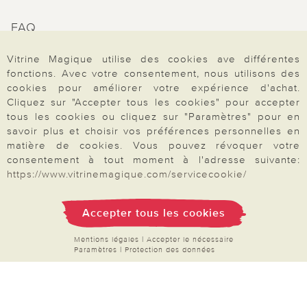
FAQ
Mon compte
Vitrine Magique utilise des cookies ave différentes
Inscription Newsletter
fonctions. Avec votre consentement, nous utilisons des
cookies pour améliorer votre expérience d'achat.
Demande de catalogue
Cliquez sur "Accepter tous les cookies" pour accepter
Données personnelles
tous les cookies ou cliquez sur "Paramètres" pour en
savoir plus et choisir vos préférences personnelles en
Droit de rétractation
matière de cookies. Vous pouvez révoquer votre
Rétractation
consentement à tout moment à l'adresse suivante:
https://www.vitrinemagique.com/servicecookie/
Accepter tous les cookies
Paiement & Livraison
Mentions légales
|
Accepter le nécessaire
Paramètres
|
Protection des données
À propos de nous