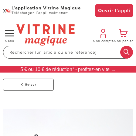
L’application Vitrine Magique
x
Ouvrir l’appli
Téléchargez l’appli maintenant
Changer
Menu
Mon compte
Mon panier
de
navigation
5 € ou 10 € de réduction* - profitez-en vite →
Retour