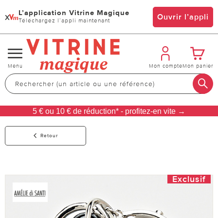
L’application Vitrine Magique
x
Ouvrir l’appli
Téléchargez l’appli maintenant
Changer
Menu
Mon compte
Mon panier
de
navigation
5 € ou 10 € de réduction* - profitez-en vite →
Retour
Exclusif