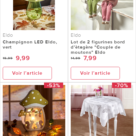
Eldo
Eldo
Champignon LED Eldo,
Lot de 2 figurines bord
vert
d’ètagère "Couple de
moutons" Eldo
9,99
7,99
19,99
14,99
Voir l’article
Voir l’article
-53%
-70%