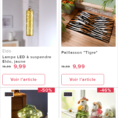
Eldo
Paillasson "Tigre"
Lampe LED à suspendre
Eldo, jaune
9,99
9,99
19,99
19,99
Voir l’article
Voir l’article
-50%
-46%