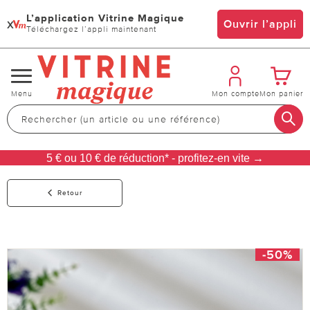
L’application Vitrine Magique
x
Ouvrir l’appli
Téléchargez l’appli maintenant
Changer
Menu
Mon compte
Mon panier
de
navigation
5 € ou 10 € de réduction* - profitez-en vite →
Retour
-50%