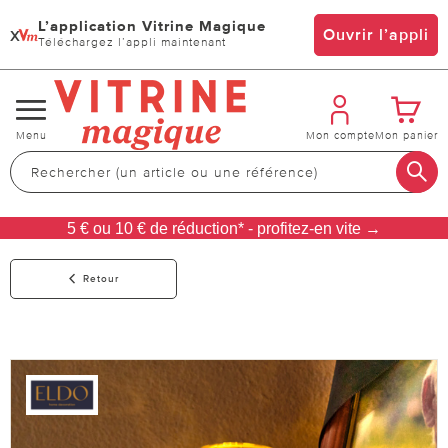
L’application Vitrine Magique
x
Ouvrir l’appli
Téléchargez l’appli maintenant
Changer
Menu
Mon compte
Mon panier
de
navigation
5 € ou 10 € de réduction* - profitez-en vite →
Retour