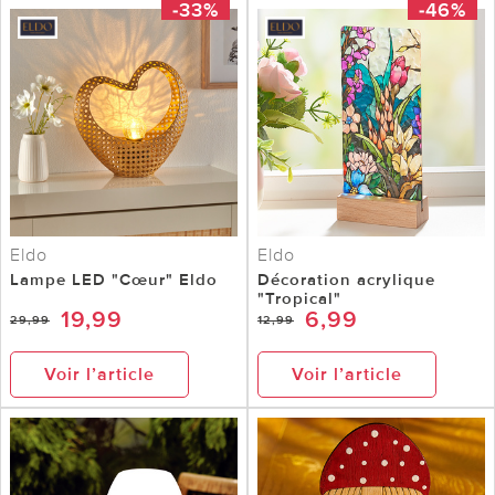
-33%
-46%
Eldo
Eldo
Lampe LED "Cœur" Eldo
Décoration acrylique
"Tropical"
19,99
6,99
29,99
12,99
Voir l’article
Voir l’article