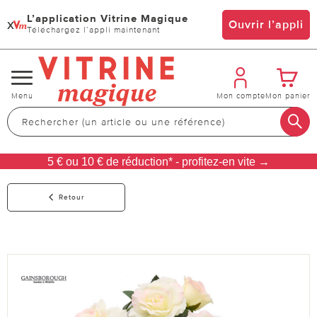
L’application Vitrine Magique
x
Ouvrir l’appli
Téléchargez l’appli maintenant
Changer
Menu
Mon compte
Mon panier
de
navigation
5 € ou 10 € de réduction* - profitez-en vite →
Retour