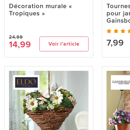
Décoration murale «
Tournes
Tropiques »
pour ja
Gainsb
24,99
7,99
14,99
Voir l’article