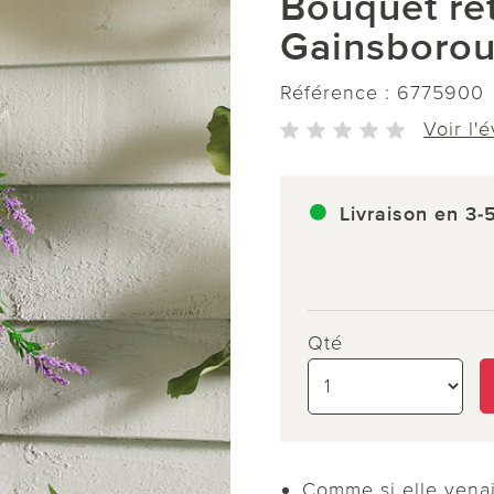
Bouquet re
Gainsboroug
Référence :
6775900
Voir l'
Livraison en 3-
Qté
Comme si elle venai