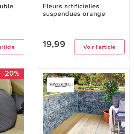
uble
Fleurs artificielles
suspendues orange
19,99
article
Voir l’article
-20%