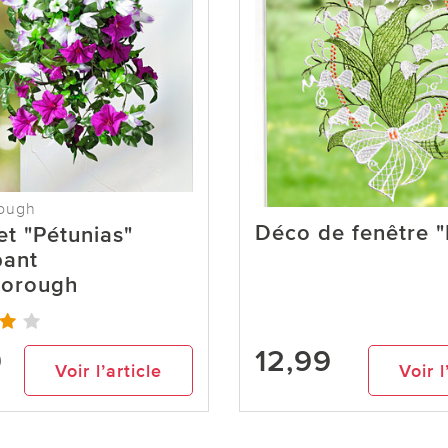
ough
Déco de fenêtre 
t "Pétunias"
bant
borough
9
12,99
Voir l’article
Voir l