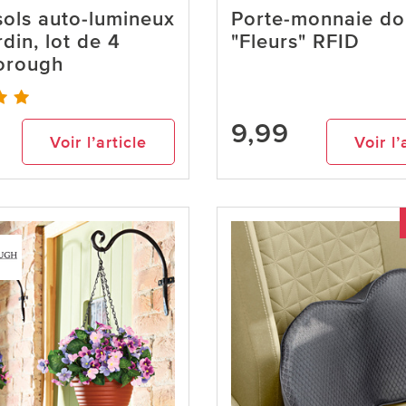
ols auto-lumineux
Porte-monnaie do
rdin, lot de 4
"Fleurs" RFID
orough
9,99
Voir l’article
Voir l’