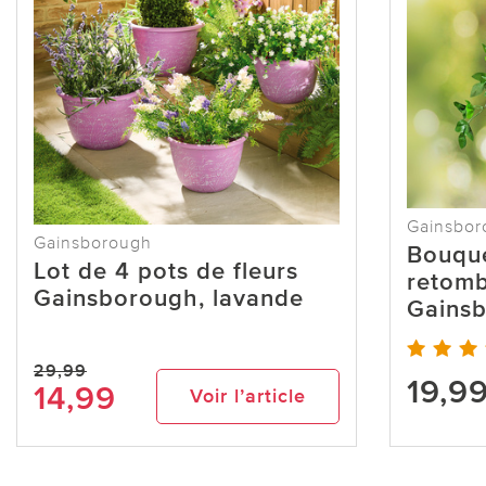
Gainsbor
Gainsborough
Bouque
Lot de 4 pots de fleurs
retom
Gainsborough, lavande
Gains
29,99
19,9
14,99
Voir l’article