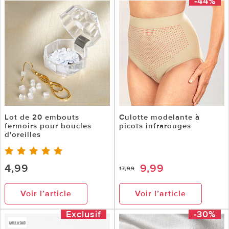
-44%
Lot de 20 embouts
Culotte modelante à
fermoirs pour boucles
picots infrarouges
d'oreilles
4,99
9,99
17,99
Voir l’article
Voir l’article
Exclusif
-30%