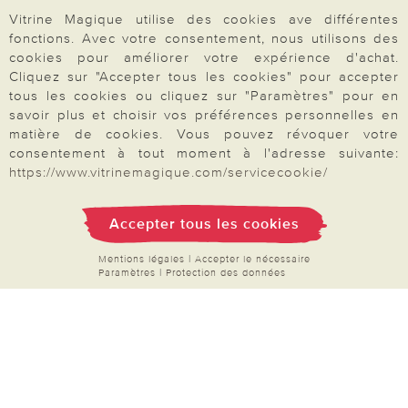
Vitrine Magique utilise des cookies ave différentes
fonctions. Avec votre consentement, nous utilisons des
cookies pour améliorer votre expérience d'achat.
Cliquez sur "Accepter tous les cookies" pour accepter
tous les cookies ou cliquez sur "Paramètres" pour en
Paiement & Livraison
savoir plus et choisir vos préférences personnelles en
matière de cookies. Vous pouvez révoquer votre
consentement à tout moment à l'adresse suivante:
À propos de nous
https://www.vitrinemagique.com/servicecookie/
Accepter tous les cookies
Besoin d'aide?
Mentions légales
|
Accepter le nécessaire
Paramètres
|
Protection des données
Mentions légales
|
CGV
|
Données & liberté
|
Vie privée & cookies
Prix en Euro, TVA légale incluse
©2026 Vitrine Magique