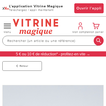
L’application Vitrine Magique
x
Ouvrir l’appli
Téléchargez l’appli maintenant
Changer
Menu
Mon compte
Mon panier
de
navigation
5 € ou 10 € de réduction* - profitez-en vite →
Retour