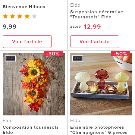
Eldo
Bienvenue Hiboux
Suspension décorative
"Tournesols" Eldo
9,99
12,99
25,99
Voir l’article
Voir l’article
-30%
-50%
Eldo
Eldo
Composition tournesols
Ensemble photophores
Eldo
"Champignons" 6 pièces