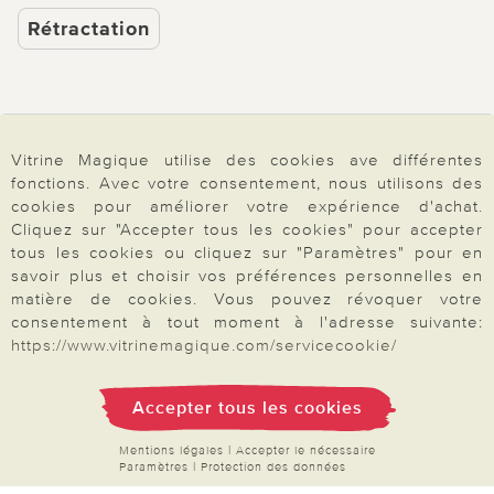
Rétractation
Paiement & Livraison
Vitrine Magique utilise des cookies ave différentes
fonctions. Avec votre consentement, nous utilisons des
cookies pour améliorer votre expérience d'achat.
À propos de nous
Cliquez sur "Accepter tous les cookies" pour accepter
tous les cookies ou cliquez sur "Paramètres" pour en
savoir plus et choisir vos préférences personnelles en
matière de cookies. Vous pouvez révoquer votre
Besoin d'aide?
consentement à tout moment à l'adresse suivante:
https://www.vitrinemagique.com/servicecookie/
Mentions légales
|
CGV
|
Données & liberté
|
Vie privée & cookies
Accepter tous les cookies
Prix en Euro, TVA légale incluse
©2026 Vitrine Magique
Mentions légales
|
Accepter le nécessaire
Paramètres
|
Protection des données