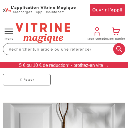
L’application Vitrine Magique
x
Ouvrir l’appli
Téléchargez l’appli maintenant
Changer
Menu
Mon compte
Mon panier
de
navigation
5 € ou 10 € de réduction* - profitez-en vite →
Retour