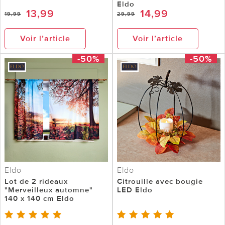
Eldo
13,99
14,99
19,99
29,99
Voir l’article
Voir l’article
-50%
-50%
Eldo
Eldo
Lot de 2 rideaux
Citrouille avec bougie
"Merveilleux automne"
LED Eldo
140 x 140 cm Eldo