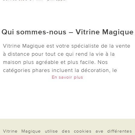
Qui sommes-nous – Vitrine Magique
Vitrine Magique est votre spécialiste de la vente
à distance pour tout ce qui rend la vie à la
maison plus agréable et plus facile. Nos
catégories phares incluent la décoration, le
En savoir plus
jardin, l’entretien, la cuisine, le bien-être et
l’univers de la maison. Découvrez des idées
pratiques et astucieuses :
lampes solaires
,
décorations pour le jardin et le balcon,
accessoires de cuisine, boîtes de conservation,
outils pour le micro-ondes et bien d’autres
articles du quotidien. Pour votre bien-être, nous
Vitrine Magique utilise des cookies ave différentes