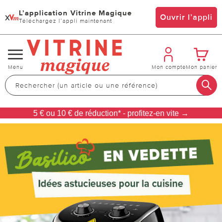
L’application Vitrine Magique
x
Ouvrir l’appli
Téléchargez l’appli maintenant
Changer
Menu
Mon compte
Mon panier
de
navigation
5 € ou 10 € de réduction* - profitez-en vite →