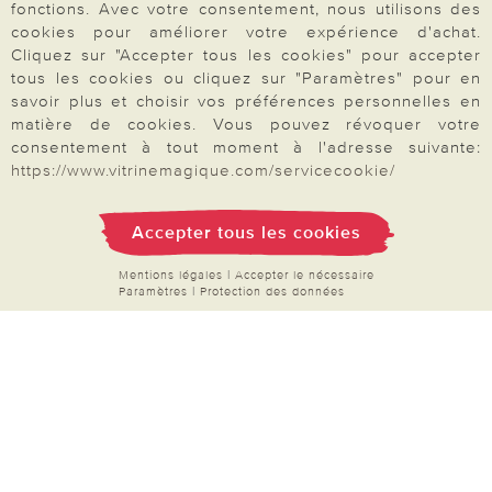
proposons une sélection d’
accessoires pour le
fonctions. Avec votre consentement, nous utilisons des
bien-être quotidien
: soins pour les mains et les
cookies pour améliorer votre expérience d'achat.
Cliquez sur "Accepter tous les cookies" pour accepter
pieds, articles de bain, objets relaxants et petits
tous les cookies ou cliquez sur "Paramètres" pour en
équipements pour se sentir bien au quotidien.
savoir plus et choisir vos préférences personnelles en
Notre sélection de mode pour femmes séduit par
matière de cookies. Vous pouvez révoquer votre
consentement à tout moment à l'adresse suivante:
sa praticité et son style confortable, idéal pour
https://www.vitrinemagique.com/servicecookie/
toutes les saisons. Commandez facilement et en
Votre commande
toute sécurité par carte bancaire, PayPal ou par
Accepter tous les cookies
chèque. Naviguez dans nos catégories
FAQ
thématiques, enrichies régulièrement de
Mentions légales
|
Accepter le nécessaire
Paramètres
|
Protection des données
nouveautés à découvrir.
Produits à découvrir en
Mon compte
ce moment
:
filets à linge
,
couvres-plats
,
Inscription Newsletter
piluliers
,
brosses de nettoyage
et bien plus
Demande de catalogue
encore.
Données personnelles
Droit de rétractation
Rétractation