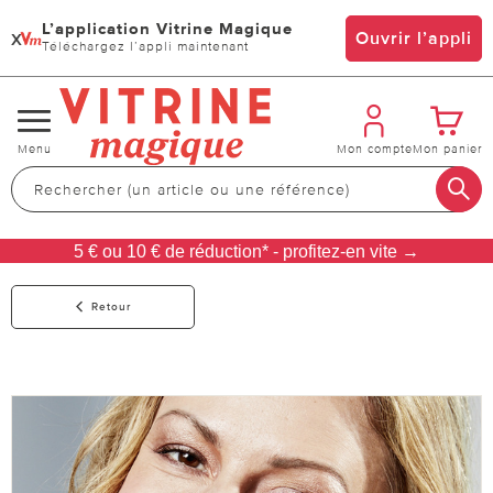
L’application Vitrine Magique
x
Ouvrir l’appli
Téléchargez l’appli maintenant
Changer
Menu
Mon compte
Mon panier
de
navigation
5 € ou 10 € de réduction* - profitez-en vite →
Retour