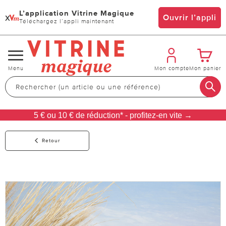
L’application Vitrine Magique
x
Ouvrir l’appli
Téléchargez l’appli maintenant
Changer
Menu
Mon compte
Mon panier
de
navigation
5 € ou 10 € de réduction* - profitez-en vite →
Retour