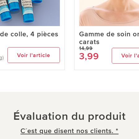
de colle, 4 pièces
Gamme de soin o
carats
14,99
3,99
Voir l’article
Voir l’
g)
Évaluation du produit
C´est que disent nos clients. *