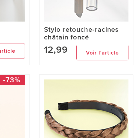
Stylo retouche-racines
châtain foncé
12,99
article
Voir l’article
-73%