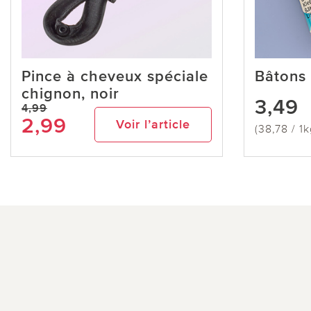
Pince à cheveux spéciale
Bâtons 
chignon, noir
3,49
4,99
2,99
Voir l’article
(38,78 / 1k