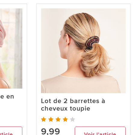
e en
Lot de 2 barrettes à
cheveux toupie
9,99
rticle
Voir l’article