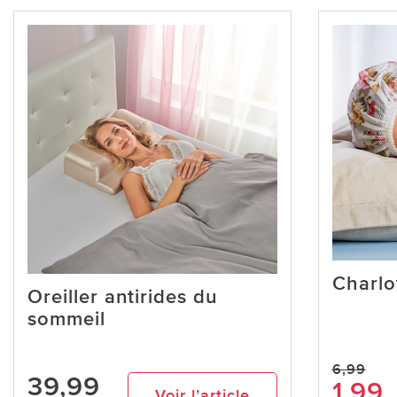
Charlo
Oreiller antirides du
sommeil
6,99
39,99
1,99
Voir l’article