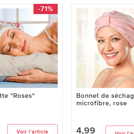
-71%
tte "Roses“
Bonnet de séchag
microfibre, rose
4,99
Voir l’article
Voir l’a