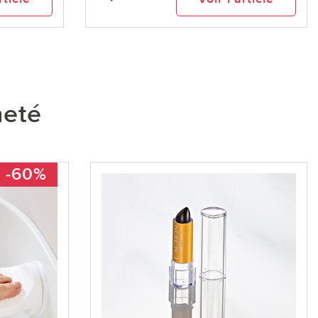
heté
-60%