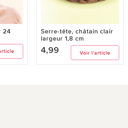
r 24
Serre-tête, châtain clair
largeur 1,8 cm
4,99
article
Voir l’article