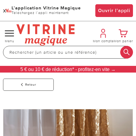
L’application Vitrine Magique
x
Ouvrir l’appli
Téléchargez l’appli maintenant
Changer
Menu
Mon compte
Mon panier
de
navigation
5 € ou 10 € de réduction* - profitez-en vite →
Retour