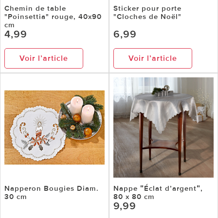
Chemin de table
Sticker pour porte
"Poinsettia" rouge, 40x90
"Cloches de Noël"
cm
4,99
6,99
Voir l’article
Voir l’article
Napperon Bougies Diam.
Nappe ʺÉclat d’argentʺ,
30 cm
80 x 80 cm
9,99