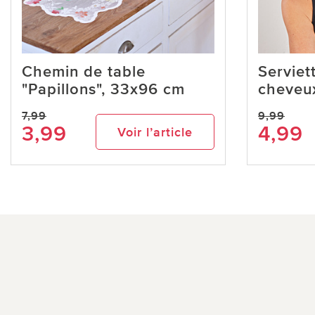
Chemin de table
Serviet
"Papillons", 33x96 cm
cheveu
7,99
9,99
3,99
4,99
Voir l’article