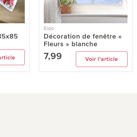
Eldo
85x85
Décoration de fenêtre «
Fleurs » blanche
7,99
article
Voir l’article