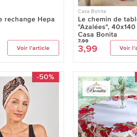
Casa Bonita
de rechange Hepa
Le chemin de tabl
"Azalées", 40x140
Casa Bonita
7,99
3,99
Voir l’article
Voir l’
-50%