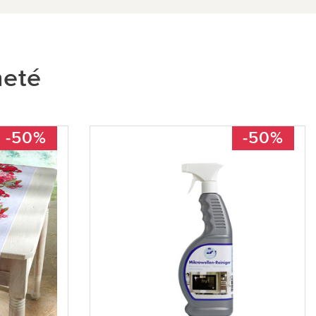
heté
-50%
-50%