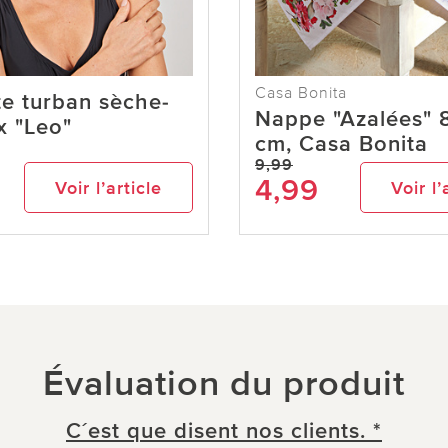
Casa Bonita
te turban sèche-
Nappe "Azalées" 
x "Leo"
cm, Casa Bonita
9,99
4,99
Voir l’article
Voir l’
Évaluation du produit
C´est que disent nos clients. *