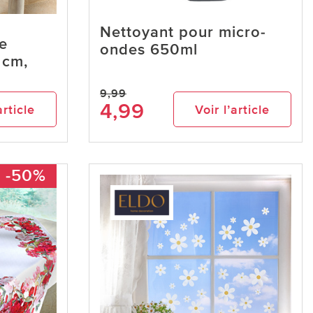
Nettoyant pour micro-
e
ondes 650ml
 cm,
9,99
4,99
article
Voir l’article
-50%