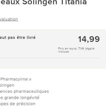
eaux Solingen Titania
évaluation
14,99
eut pas être livré
Prix en euro, TVA légale
incluse
 Pharmacyline »
olingen
gences pharmaceutiques
ne grande longévité
oupes de précision