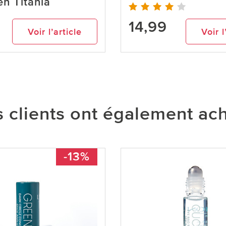
en Titania
14,99
Voir l’article
Voir l
 clients ont également ac
-13%