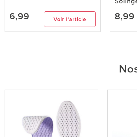
Soling
6,99
8,99
Voir l’article
Nos