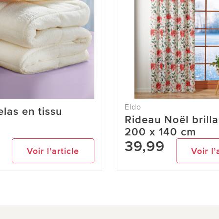
Eldo
las en tissu
Rideau Noël brilla
200 x 140 cm
9
39,99
Voir l’article
Voir l’