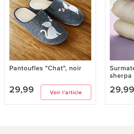
Pantoufles "Chat", noir
Surmate
sherpa
29,99
29,9
Voir l’article