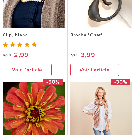
Clip, blanc
Broche "Chat"
2,99
3,99
6,99
7,99
Voir l’article
Voir l’article
-50%
-30%