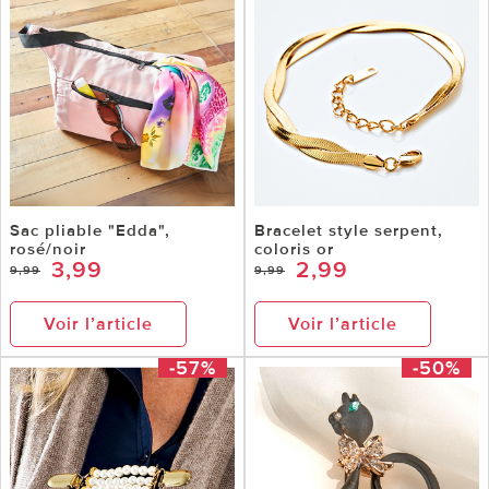
Sac pliable "Edda",
Bracelet style serpent,
rosé/noir
coloris or
3,99
2,99
9,99
9,99
Voir l’article
Voir l’article
-57%
-50%