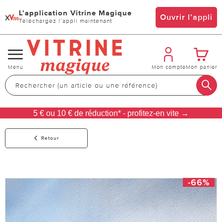
L’application Vitrine Magique
x
Ouvrir l’appli
Téléchargez l’appli maintenant
Changer
Menu
Mon compte
Mon panier
de
navigation
5 € ou 10 € de réduction* - profitez-en vite →
Retour
-66%